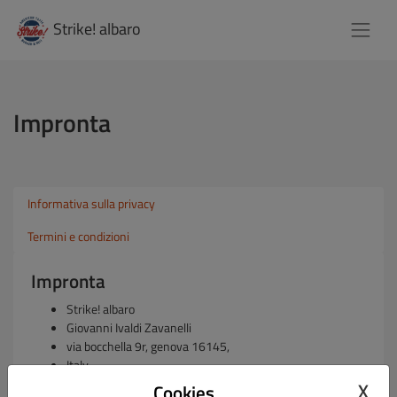
Strike! albaro
Impronta
Informativa sulla privacy
Termini e condizioni
Impronta
Strike! albaro
Giovanni Ivaldi Zavanelli
via bocchella 9r, genova 16145,
Italy
X
Cookies